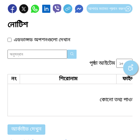
আপনার মতামত প্রদান করুন
নোটিশ
এডভান্সড অপশনগুলো দেখান
পৃষ্ঠা আইটেম
নং
শিরোনাম
ফাইল সম
কোনো তথ্য পাওয়া য
আর্কাইভ দেখুন