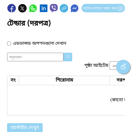
আপনার মতামত প্রদান করুন
টেন্ডার (দরপত্র)
এডভান্সড অপশনগুলো দেখান
পৃষ্ঠা আইটেম
নং
শিরোনাম
দরপত্র 
কোনো তথ্য
আর্কাইভ দেখুন